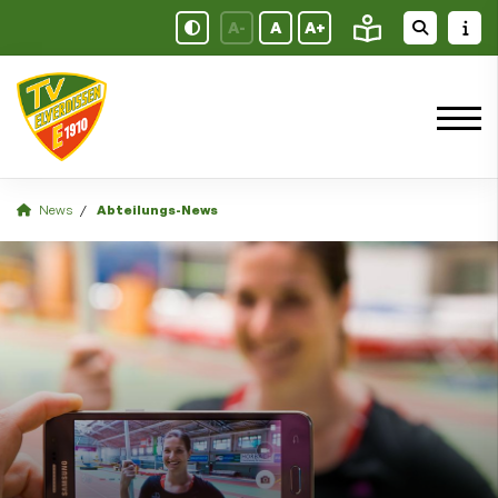
A-
A
A+
News
Abteilungs-News