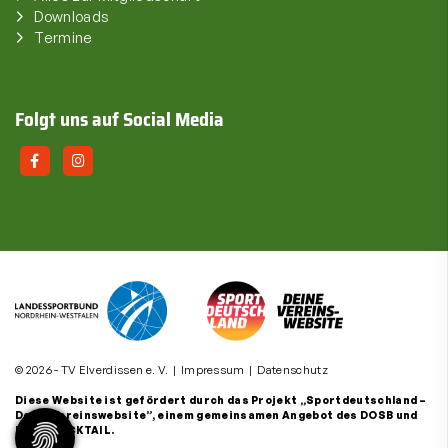
Downloads
Termine
Folgt uns auf Social Media
© 2026 - TV Elverdissen e. V. |
Impressum
|
Datenschutz
Diese Website ist gefördert durch das Projekt
„Sportdeutschland –
Deine Vereinswebsite”
, einem gemeinsamen Angebot des DOSB und
NETZCOCKTAIL.