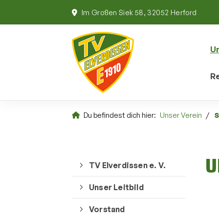
Im Großen Siek 58, 32052 Herford
Un
Re
Du befindest dich hier:
Unser Verein
S
U
TV Elverdissen e. V.
Unser Leitbild
Vorstand