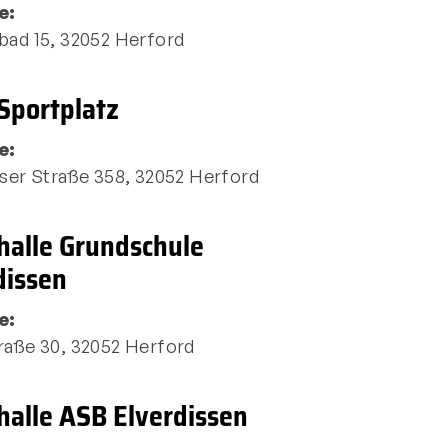
e:
bad 15, 32052 Herford
 Sportplatz
e:
sser Straße 358, 32052 Herford
tglieder-Service
Alles zur Mitgliedschaft
halle Grundschule
Downloads
dissen
Termine
e:
raße 30, 32052 Herford
halle ASB Elverdissen