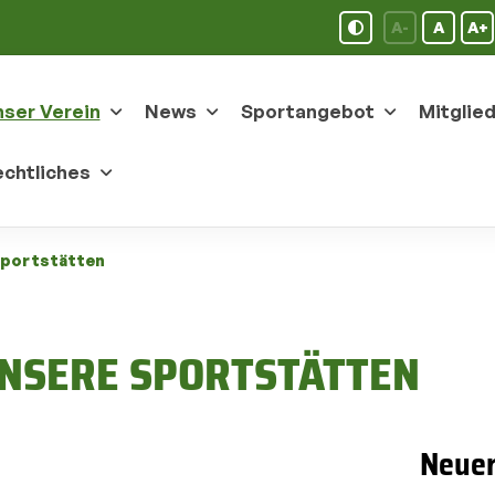
A-
A
A+
ser Verein
News
Sportangebot
Mitglie
chtliches
portstätten
NSERE SPORTSTÄTTEN
Neuer