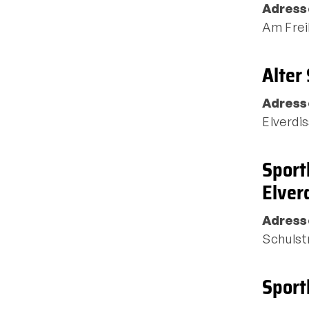
Adress
Am Frei
Alter
Adress
Elverdi
Sportangebote finden
Mi
Unser Sportangebot
Sport
Ausfälle und Vertretungen
Elver
Deutsches Sportabzeichen
Adress
Schulst
Sport