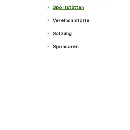
Sportstätten
Vereinshistorie
Satzung
QUICKLINKS
Sponsoren
Geschäftsstelle
TV Elverdissen von 1910 e. V.
Werler Str. 16
32052 Herford
05221 / 71129
vorstand@tvelverdissen.de