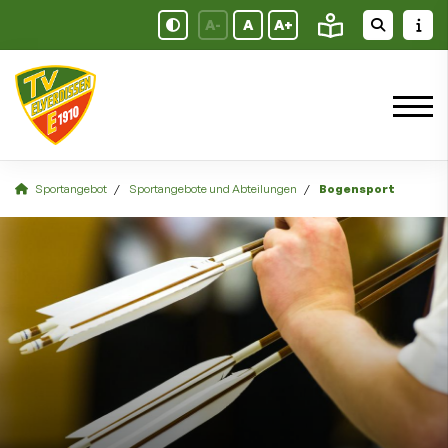
A-
A
A+
Sportangebot
Sportangebote und Abteilungen
Bogensport