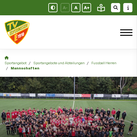
A-
A
A+
Sportangebot
Sportangebote und Abteilungen
Fussball Herren
Mannschaften