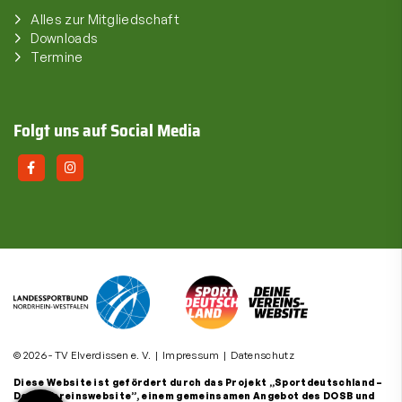
Alles zur Mitgliedschaft
Downloads
Termine
Folgt uns auf Social Media
© 2026 - TV Elverdissen e. V. |
Impressum
|
Datenschutz
Diese Website ist gefördert durch das Projekt
„Sportdeutschland –
Deine Vereinswebsite”
, einem gemeinsamen Angebot des DOSB und