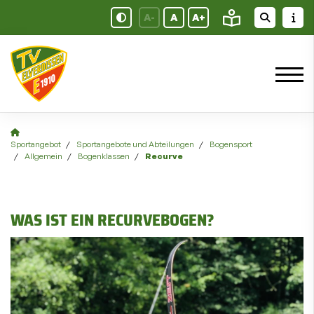
A-
A
A+
Sportangebot
Sportangebote und Abteilungen
Bogensport
Allgemein
Bogenklassen
Recurve
WAS IST EIN RECURVEBOGEN?