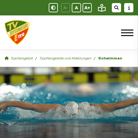
A-
A
A+
Sportangebot
Sportangebote und Abteilungen
Schwimmen